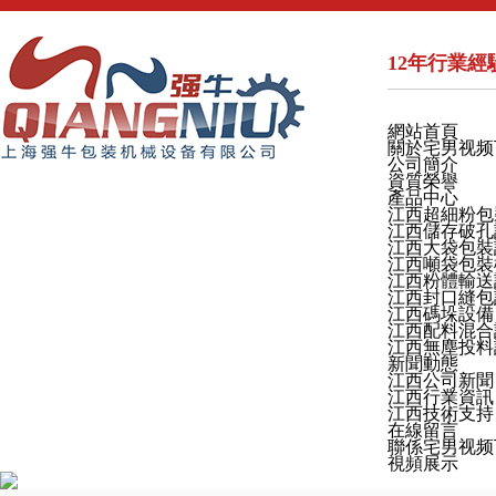
12年行業經驗
網站首頁
關於宅男视频
公司簡介
資質榮譽
產品中心
江西超細粉包
江西儲存破孔
江西大袋包裝
江西噸袋包裝
江西粉體輸送
江西封口縫包
江西碼垛設備
江西配料混合
江西無塵投料
新聞動態
江西公司新聞
江西行業資訊
江西技術支持
在線留言
聯係宅男视频
視頻展示