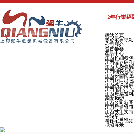
12年行業經驗
網站首頁
關於宅男视频
公司簡介
資質榮譽
產品中心
江西超細粉包
江西儲存破孔
江西大袋包裝
江西噸袋包裝
江西粉體輸送
江西封口縫包
江西碼垛設備
江西配料混合
江西無塵投料
新聞動態
江西公司新聞
江西行業資訊
江西技術支持
在線留言
聯係宅男视频
視頻展示